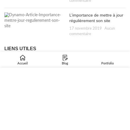
commentaire
L’importance de mettre à jour
régulièrement son site
17 novembre 2019
Aucun
commentaire
LIENS UTILES
Politique de confidentialité
Accueil
Blog
Portfolio
Mentions légales
Nous utilisons des cookies pour améliorer votre expérience sur
Google Digital Active
notre site. En naviguant sur ce site, vous acceptez notre
utilisation des cookies.
À propos
Support
PLUS D’INFORMATIONS
ACCEPTER
Blog
Nous contacter