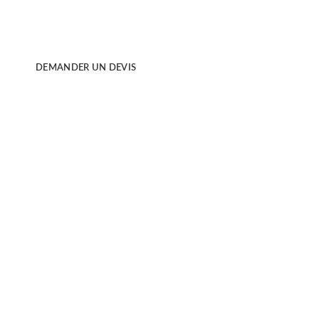
une diffusion sur les réseaux sociaux ... Dynamo crée des
supports vidéo pour révéler votre identité.
DEMANDER UN DEVIS
PLUS D'INFORMATIONS