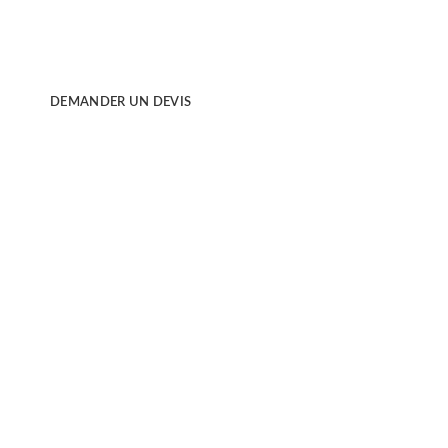
de vos produits, photos culinaires, photos montage ... dotez
votre communication de visuels de qualité.
DEMANDER UN DEVIS
PLUS D'INFORMATIONS