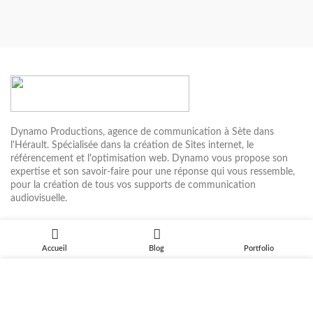
Dynamo Productions, agence de communication à Sète dans
l'Hérault. Spécialisée dans la création de Sites internet, le
référencement et l'optimisation web. Dynamo vous propose son
expertise et son savoir-faire pour une réponse qui vous ressemble,
pour la création de tous vos supports de communication
audiovisuelle.
8 Quai de la résistance, Sète 34200
Téléphone: (+33) 06.19.81.50.65
Accueil
Blog
Portfolio
Email: contact@dynamoprod.fr
Nous utilisons des cookies pour améliorer votre expérience sur
notre site. En naviguant sur ce site, vous acceptez notre
DERNIERS ARTICLES
utilisation des cookies.