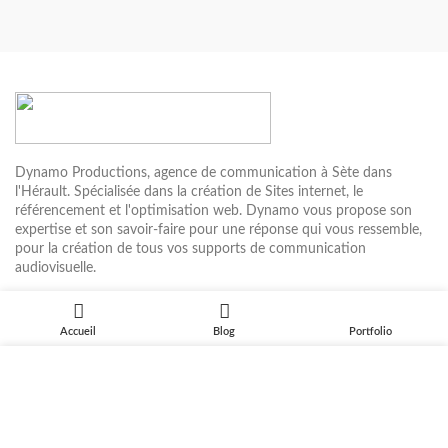
Dynamo Productions, agence de communication à Sète dans
l'Hérault. Spécialisée dans la création de Sites internet, le
référencement et l'optimisation web. Dynamo vous propose son
expertise et son savoir-faire pour une réponse qui vous ressemble,
pour la création de tous vos supports de communication
audiovisuelle.
8 Quai de la résistance, Sète 34200
Accueil
Blog
Portfolio
Téléphone: (+33) 06.19.81.50.65
Email: contact@dynamoprod.fr
Nous utilisons des cookies pour améliorer votre expérience sur
notre site. En naviguant sur ce site, vous acceptez notre
utilisation des cookies.
DERNIERS ARTICLES